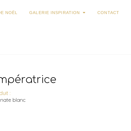
DE NOËL
GALERIE INSPIRATION
CONTACT
mpératrice
uit :
onate blanc